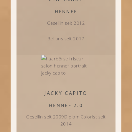
HENNEF
Gesellin seit 2012
Bei uns seit 2017
JACKY CAPITO
HENNEF 2.0
Gesellin seit 2009
Diplom Colorist seit
2014