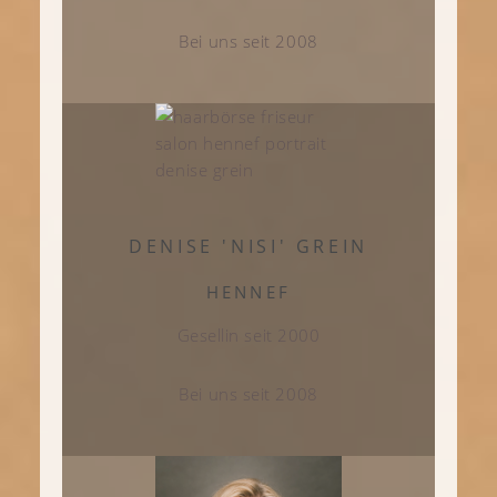
Bei uns seit 2008
DENISE 'NISI' GREIN
HENNEF
Gesellin seit 2000
Bei uns seit 2008